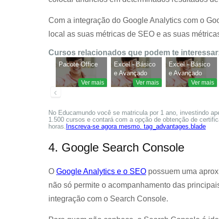
Com a integração do Google Analytics com o Go
local as suas métricas de SEO e as suas métricas 
Cursos relacionados que podem te interessar
Pacote Office
Excel - Básico
Excel - Básico
e Avançado
e Avançado
Ver mais
Ver mais
Ver mais
‹
No Educamundo você se matricula por 1 ano, investindo ap
1.500 cursos e contará com a opção de obtenção de certific
horas.
Inscreva-se agora mesmo. tag_advantages.blade
4. Google Search Console
O
Google Analytics e o SEO
possuem uma aproxim
não só permite o acompanhamento das principai
integração com o Search Console.