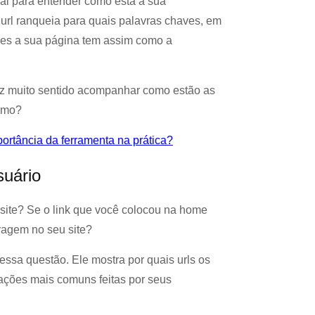
al para entender como está a sua
 url ranqueia para quais palavras chaves, em
ões a sua página tem assim como a
z muito sentido acompanhar como estão as
smo?
ortância da ferramenta na prática?
suário
ite? Se o link que você colocou na home
ragem no seu site?
ssa questão. Ele mostra por quais urls os
rações mais comuns feitas por seus