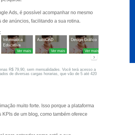
ogle Ads, é possível acompanhar no mesmo
de anúncios, facilitando a sua rotina.
:
Informática
AutoCAD
Design Gráfico
Montagem e
Educativa
Manutenção de
Ver mais
Microcomputado
Ver mais
Ver mais
Ver mais
›
enas R$ 79,90, sem mensalidades. Você terá acesso a
ados de diversas cargas horarias, que vão de 5 até 420
ação muito forte. Isso porque a plataforma
s KPIs de um blog, como também oferece