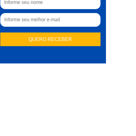
Design Gráfico
Introdução a
Word Avançado
Word Básico
Ver mais
Ver mais
Ver mais
Redes de
res
Informática
Ver mais