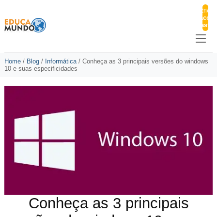
Matricul
Pacote
Master
Home
/
Blog
/
Informática
/
Conheça as 3 principais versões do windows
10 e suas especificidades
Conheça as 3 principais